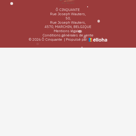
Ô CINQUANTE
Rue Joseph Wauters,
50,
Rue Joseph Wauters,
4570, MARCHIN, BELGIQUE
Mentions légales
Conditions générales de vente
© 2026 Ô Cinquante
|
Propulsé par