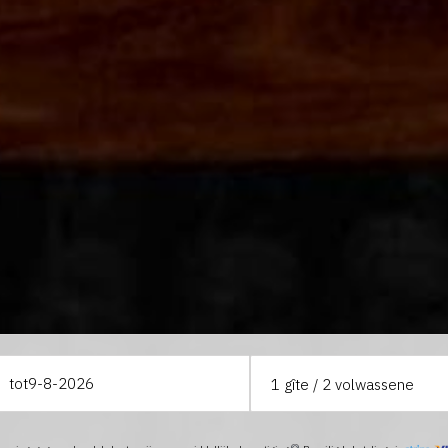
tot
1
gîte /
2
volwassene