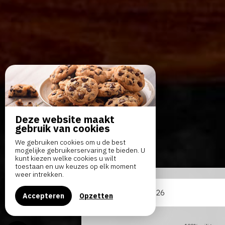
Deze website maakt
gebruik van cookies
We gebruiken cookies om u de best
mogelijke gebruikerservaring te bieden. U
kunt kiezen welke cookies u wilt
toestaan en uw keuzes op elk moment
weer intrekken.
Van
Accepteren
Opzetten