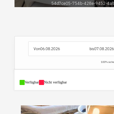
54d7ce05-754b-428e-9452-4a8
Von
bis
100% sicher
-
Verfügbar
-
Nicht verfügbar