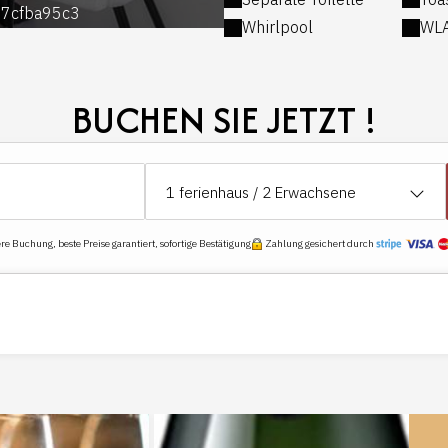
7cfba95c3
4de365
Unabhängiger und einfacher 
Whirlpool
WL
Buchen Sie jetzt und gönnen
Gelassenheit in einem auß
BUCHEN SIE JETZT !
1
ferienhaus /
2
Erwachsene
e Buchung, beste Preise garantiert, sofortige Bestätigung
Zahlung gesichert durch