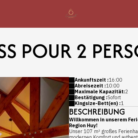
SS POUR 2 PER
Ankunftszeit :
16:00
Abreisezeit :
10:00
Maximale Kapazität:
2
Bestätigung :
Sofort
Kingsize-Bett(en) :
1
BESCHREIBUNG
Willkommen in unserem Ferie
Region Huy!
Unser 107 m² großes Ferienhaus 
modernen Komfort und authent