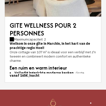
GITE WELLNESS POUR 2
PERSONNES
Maximumcapaciteit: 2
Welkom in onze gîte in Marchin, in het hart van de
prachtige regio Hoei!
Onze cottage van 107 m² is ideaal voor een verblijf met z'n
tweeën en combineert modern comfort en authentieke
charme.
Een ruim en warm interieur
Volledig ingerichte moderne keuken
: Grote
vanaf
165€
/nacht
koelkast, pyrolyse-oven, inductiekookplaat met
geïntegreerde afzuigkap, vaatwasser en nog veel meer.
Een praktische en elegante keuken, open naar de
woonkamer.
Gezellige woonkamer
: Geniet van een ronde tafel
met 4 stoelen voor uw maaltijden, een comfortabele bank
en een 124-inch televisie voor ontspannende avonden.